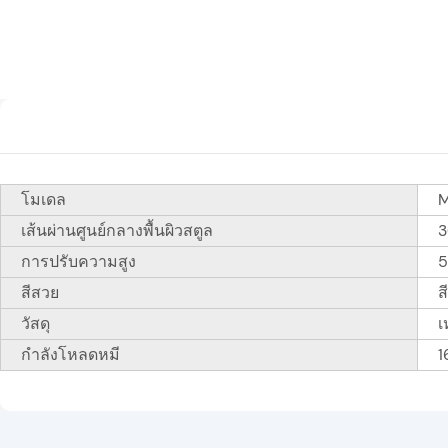
โมเดล
เส้นผ่านศูนย์กลางพื้นผิวสตูล
3
การปรับความสูง
5
สีสวย
ส
วัสดุ
เ
กำลังโหลดหมี
1