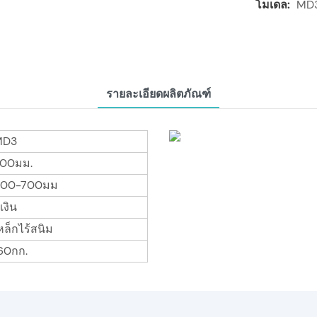
โมเดล:
MD
รายละเอียดผลิตภัณฑ์
MD3
00มม.
00-700มม
ีเงิน
หล็กไร้สนิม
60กก.