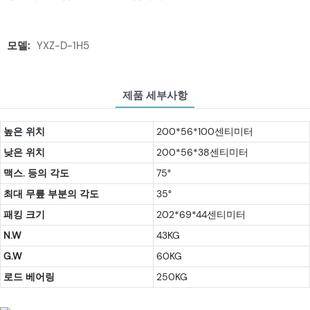
모델:
YXZ-D-1H5
제품 세부사항
높은 위치
200*56*100센티미터
낮은 위치
200*56*38센티미터
맥스. 등의 각도
75°
최대 무릎 부분의 각도
35°
패킹 크기
202*69*44센티미터
N.W
43KG
G.W
60KG
로드 베어링
250KG