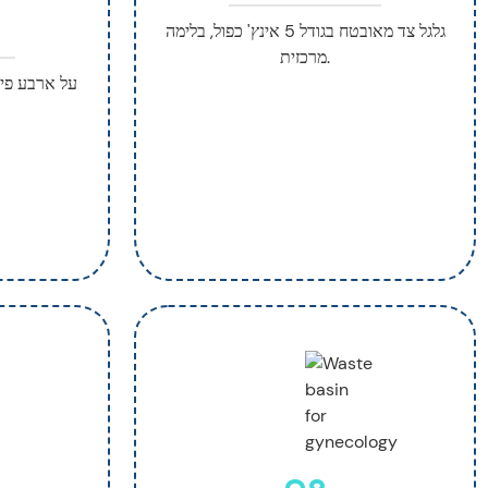
גלגל צד מאובטח בגודל 5 אינץ' כפול, בלימה
מרכזית.
גלגלי Bumer על א