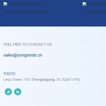
Y)
מיטה אורטופדית YX-D-6 (G-II)
FEEL FREE TO CONTACT US
sales@yongxinsb.cn
לְהוֹסִיף:
Leyu Town, העיר Zhangjiagang, מחוז ג'יאנגסו, סין