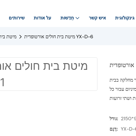
גינקולוגית
איש קשר
חֲדָשׁוֹת
על אודות
שירותים
מיטת בית חולים אורטופדית YX-D-6
מיטת בית
ר מחלקה בבית
ניום עבור כל
גודל:
YX-D-
דֶגֶם: