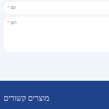
שֵׁם
תוֹכֶן
מוצרים קשורים