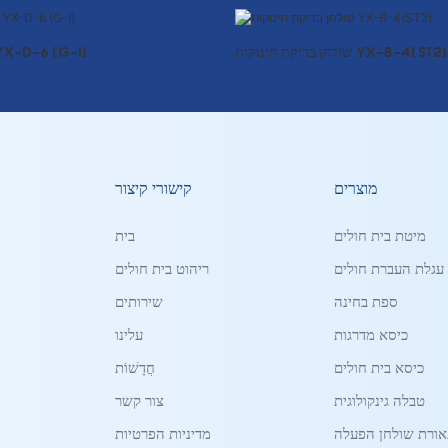
שולחן בדיקת תינוקות YX-B-4(ST2)
מיטה אורטופדית X-D-6 (G-I
מוצרים
קישורי קיצור
מיטת בית חולים
בית
עגלת העברת חולים
ריהוט בית חולים
ספת בחינה
שירותים
כיסא מדרגות
עלינו
כיסא בית חולים
חֲדָשׁוֹת
טבלה גינקולוגית
צור קשר
ורת שולחן הפעלה
מדיניות הפרטיות