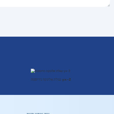
עגלת אלונקה נירוסטה yx-2