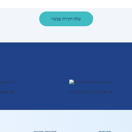
שלח חקירה עכשיו
טרולי אלונקה פלדה yx-4
מיטת אמבטיה ידנית yx-5