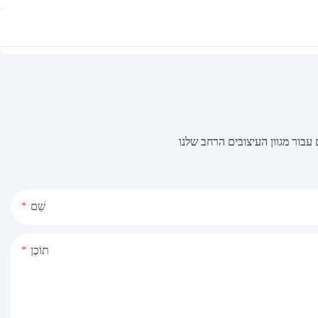
בור מגוון העיצובים הרחב שלנו
שֵׁם
תוֹכֶן