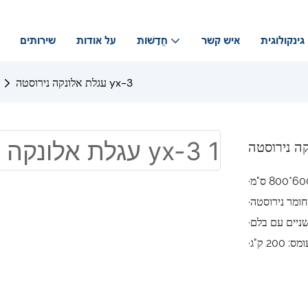
גינקולוגית
איש קשר
חֲדָשׁוֹת
על אודות
שירותים
עגלת אלונקה נירוסטה yx-3
·חומר נירוסטה
ניים עם בלם
 200 ק"ג