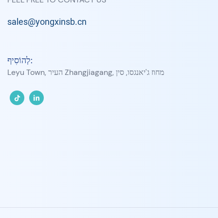
sales@yongxinsb.cn
לְהוֹסִיף:
Leyu Town, העיר Zhangjiagang, מחוז ג'יאנגסו, סין