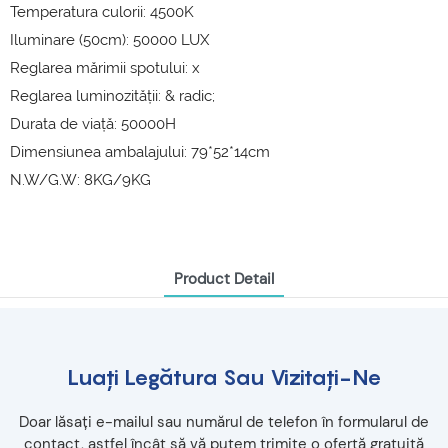
Temperatura culorii: 4500K
Iluminare (50cm): 50000 LUX
Reglarea mărimii spotului: x
Reglarea luminozității: & radic;
Durata de viață: 50000H
Dimensiunea ambalajului: 79*52*14cm
N.W/G.W: 8KG/9KG
Product Detail
Luați Legătura Sau Vizitați-Ne
Doar lăsați e-mailul sau numărul de telefon în formularul de
contact, astfel încât să vă putem trimite o ofertă gratuită