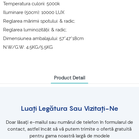
Temperatura culorii: 5000k
Iluminare (50cm): 10000 LUX
Reglarea mărimii spotului: & radic;
Reglarea luminozității: & radic;
Dimensiunea ambalajului: 57*47*18cm
N.W/G.W: 4.5KG/5.5KG
Product Detail
Luați Legătura Sau Vizitați-Ne
Doar lăsați e-mailul sau numărul de telefon în formularul de
contact, astfel încât să vă putem trimite o ofertă gratuită
pentru gama noastră largă de modele