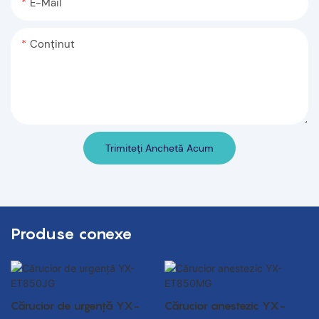
E-Mail
Conţinut
Trimiteți Anchetă Acum
Produse conexe
Cărucior de urgență YX-
Cărucior anestezic YX-