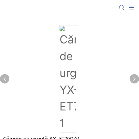
Cărucior de urgență YX-ET750A1