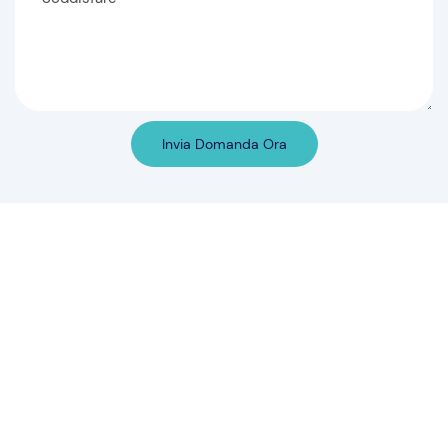
Invia Domanda Ora
Prodotti correlati
Tavolo per visite
Letto per bambini in
pediatriche YX-B-4(ST2)
acciaio rivestito in polvere
yx-b-3