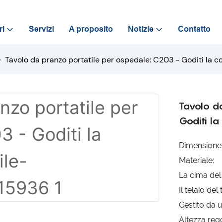
ri
Servizi
A proposito
Notizie
Contatto
Tavolo da pranzo portatile per ospedale: C203 - Goditi l
Tavolo d
Goditi l
Dimension
Materiale:
La cima del 
Il telaio del
Gestito da 
Altezza reg