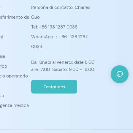
e
Persona di contatto: Charles
rasferimento del
Guo
Tel: +86 138 1287 0938
mi
WhatsApp ：+86
138 1287
0938
ale
Dal lunedì al venerdì: dalle 8:00
gico
alle 17:00 Sabato: 9:00 - 16:00
lo operatorio
Contattarci
co
rgenza medica