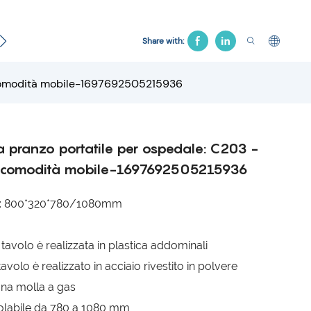
Letto ginecologico
Sedia dell'ospedale
Letto di tra
Share with:
a comodità mobile-1697692505215936
a pranzo portatile per ospedale: C203 -
a comodità mobile-1697692505215936
e: 800*320*780/1080mm
tavolo è realizzata in plastica addominali
 tavolo è realizzato in acciaio rivestito in polvere
una molla a gas
olabile da 780 a 1080 mm