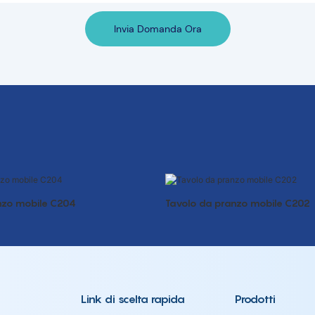
Invia Domanda Ora
nzo mobile C204
Tavolo da pranzo mobile C202
Link di scelta rapida
Prodotti