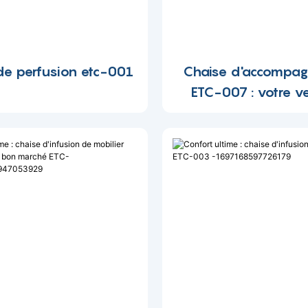
de perfusion etc-001
Chaise d'accompa
ETC-007 : votre v
incontournable po
relaxation
idéale -169717544