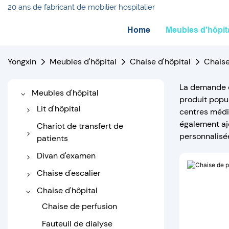
20 ans de fabricant de mobilier hospitalier
Home
Meubles d'hôpit
Yongxin
Meubles d'hôpital
Chaise d'hôpital
Chaise
La demande d
Meubles d'hôpital
produit popu
Lit d'hôpital
centres médic
également ajo
Lit d'hôpital électrique
Chariot de transfert de
personnalisé
patients
Lit d'hôpital manuel
Chariot transféré
Divan d'examen
Lit d'hôpital pour bébé
Chariot brancard
Canapé médical
Chaise d'escalier
Lit d'hôpital pédiatrique
Divan d'examen électrique
Chaise d'escalier
Chaise d'hôpital
Lit d'hôpital orthopédique
manuelle
Chaise de perfusion
Lit de traction
Chaise d'escalier
Fauteuil de dialyse
Lit de soins à domicile