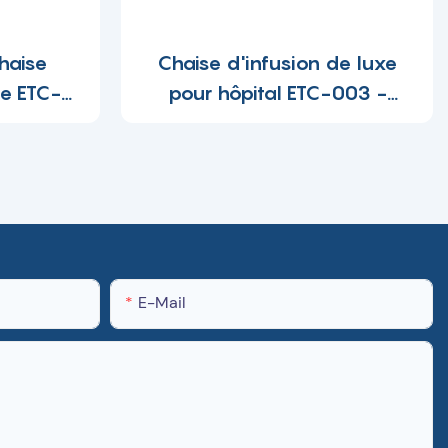
chaise
Chaise d'infusion de luxe
se ETC-
pour hôpital ETC-003 -
726179
Yongxin
E-Mail