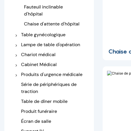
électrique
Fauteuil inclinable
d'hôpital
Chaise d'attente d'hôpital
Table gynécologique
Lit d'accouchement
Lampe de table d'opération
Chaise 
Table d'examen
Table d'opération
Chariot médical
gynécologique
Lampe chirurgicale
Chariot d'hôpital en acier
Cabinet Médical
inoxydable
Table de chevet
Produits d'urgence médicale
Chariot médical Abs
Cabinet médical
Civière pliable
Série de périphériques de
Chariot d'urgence
traction
Civière d'ambulance
Table de dîner mobile
Civière de pelle
Produit funéraire
Attelle médicale
Écran de salle