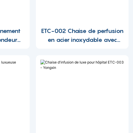
gnement
ETC-002 Chaise de perfusion
endeur
en acier inoxydable avec
ur une
table - Confort ultime pour
les perfusions médicales
9695174
-1697169156507309