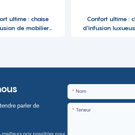
ort ultime : chaise
Confort ultime : 
fusion de mobilier
d'infusion luxueu
al à prix bon marché
003 -1697168597
ETC-
1697168947053929
nous
Nom
tendre parler de
Teneur
meilleurs prix possibles pour