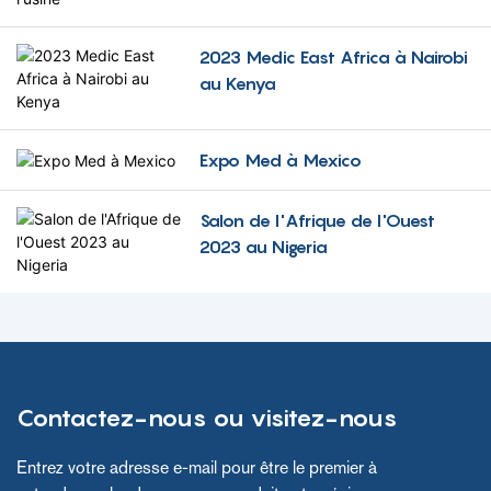
entier.
médicaux de pointe.
Préparez-vous à être
2023 Medic East Africa à Nairobi
impressionné par les
au Kenya
innovations qui vous
attendent, en exploitant la
puissance de la
Expo Med à Mexico
technologie de pointe pour
révolutionner les soins de
santé. Rejoignez-nous
Salon de l'Afrique de l'Ouest
dans cet incroyable voyage
2023 au Nigeria
alors que nous nous
efforçons d’améliorer
l’avenir des équipements
médicaux et des soins aux
patients.
Contactez-nous ou visitez-nous
Entrez votre adresse e-mail pour être le premier à