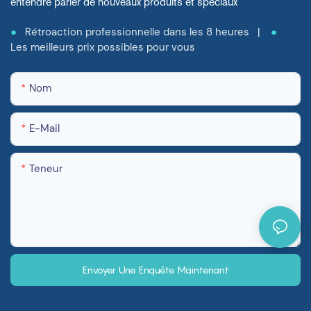
entendre parler de nouveaux produits et spéciaux
●
Rétroaction professionnelle dans les 8 heures |
●
Les meilleurs prix possibles pour vous
Nom
E-Mail
Teneur
Envoyer Une Enquête Maintenant