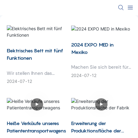
2024 EXPO MED in
Elektrisches Bett mit fünf
Mexiko
Funktionen
Machen Sie sich bereit für
Wir stellen Ihnen das
das ultimative
2024
07
12
elektrische
Gesundheitsereignis: die
2024
07
12
Krankenhausbett mit fünf
EXPO MED 2024 in Mexiko!
Funktionen vor – die
Diese prestigeträchtige
neueste Innovation in der
Messe vereint die
Patientenversorgung.
neuesten Innovationen in
Dieses vielseitige Bett
den Bereichen
bietet fünf einstellbare
Medizintechnik,
Heiße Verkäufe unseres
Erweiterung der
Funktionen, um den
Pharmazeutika und
Patiententransportwagens
Produktionsfläche der
Komfort und die
Gesundheitsdienstleistung
Fabrik