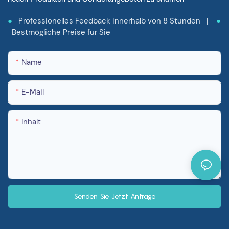
●
Professionelles Feedback innerhalb von 8 Stunden |
●
Bestmögliche Preise für Sie
Name
E-Mail
Inhalt
Senden Sie Jetzt Anfrage