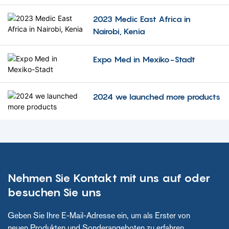
Entwicklungszentrums für
2023 Medic East Africa in
Krankenhausbetten und
Nairobi, Kenia
medizinische Geräte
bekannt zu geben. Lassen
Sie sich von den
Expo Med in Mexiko-Stadt
Innovationen
beeindrucken, die Sie
erwarten, und nutzen Sie
2024 we launched more products
die Leistungsfähigkeit
fortschrittlicher
Technologie, um das
Gesundheitswesen zu
revolutionieren. Begleiten
Sie uns auf dieser
unglaublichen Reise,
Nehmen Sie Kontakt mit uns auf oder
während wir danach
streben, die Zukunft
besuchen Sie uns
medizinischer Geräte und
Patientenversorgung zu
Geben Sie Ihre E-Mail-Adresse ein, um als Erster von
verbessern.
neuen Produkten und Sonderangeboten zu erfahren