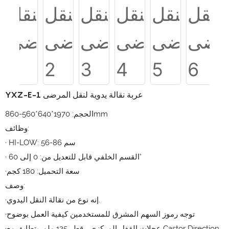
YXZ-E-1 عربة نقالة يدوية لنقل المرضى
الحجم: 1970*640*560-860mm
وظائف:
· HI-LOW: 56-86 سم
· القسم الخلفي قابل للتعديل من: 0 إلى 60°
·سعة التحميل: 180 كجم
وصف:
·إنه نوع من نقالة النقل اليدوي.
·توجه رموز السهم المشرق للمستخدمين كيفية العمل بوضوح
·عجلات القفل المركزي ، قطر 125 ملم. يتطابق مع Castor Direction