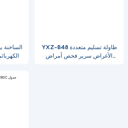
YXZ-B48 طاولة تسليم متعددة
الأغراض سرير فحص أمراض
الكهربائ
النساء-1696839090115223