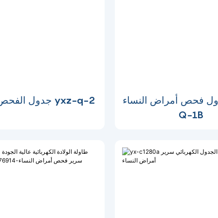
ل فحص أمراض النساء YXZ-
جدول الفحص النسائي yxz-q-2
Q-1B