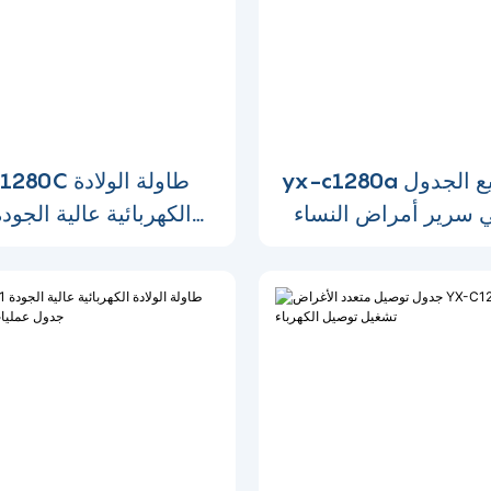
yx-c1280a الساخنة بيع الجدول
YX-C1280C طاو
ي سرير أمراض النساء
الكهربائية عالية الجود
فحص أمراض
النساء-1696840389276914