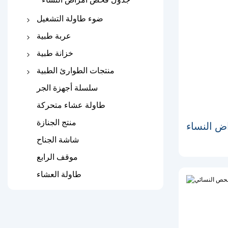
كرسي انتظار المستشفى
ضوء طاولة التشغيل
عملية الجدول
عربة طبية
الضوء الجراحي
عربة المستشفى المصنوعة
خزانة طبية
من الفولاذ المقاوم للصدأ
خزانة بجانب السرير
منتجات الطوارئ الطبية
عربة طبية ABS
خزنة الأدوية
نقالة قابلة للطي
سلسلة أجهزة الجر
عربة الطوارئ
نقالة الإسعاف
طاولة عشاء متحركة
نقالة مغرفة
منتج الجنازة
نساء YXZ-
جبيرة طبية
شاشة الجناح
موقف الرابع
طاولة العشاء