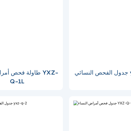
yx
طاولة فحص أمراض ال
Q-1L