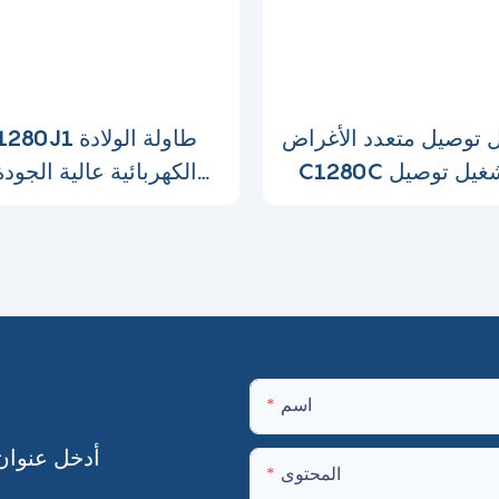
توصيل متعدد الأغراض YX-
YX-C1280J1 طاو
C1280C جدول تشغيل توصيل
الكهربائية عالية الجو
الكهرباء
عمليات أمراض الن
اسم
أدخل عنوان
المحتوى