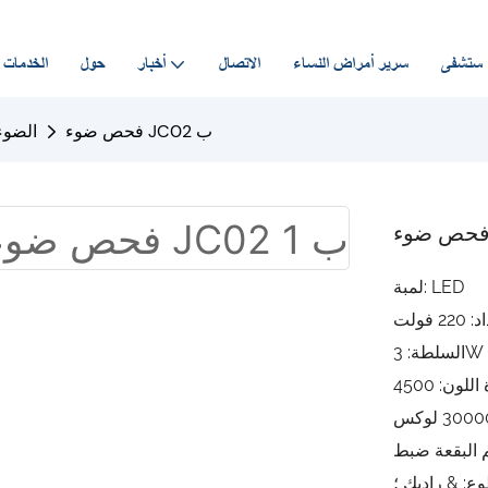
مستشفى
سرير أمراض النساء
الاتصال
أخبار
حول
الخدمات
فحص ضوء JC02 ب
الضوء
لمبة: LED
 فولت
السلطة: 3W
ع: & راديك ؛