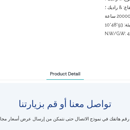
اع: & راديك ؛
N.W/G.W: 
Product Detail
تواصل معنا أو قم بزيارتنا
و رقم هاتفك في نموذج الاتصال حتى نتمكن من إرسال عرض أسعار مج