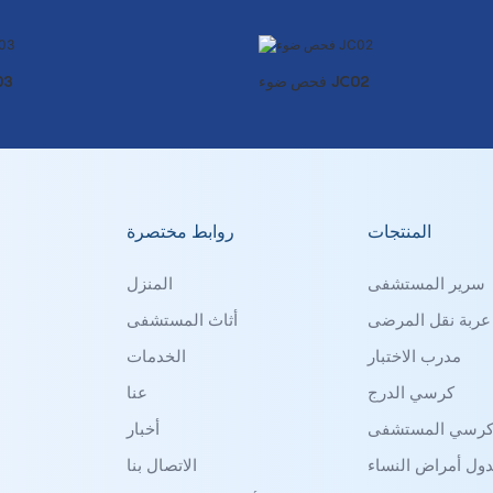
فحص ضوء JC02
فحص 
المنتجات
روابط مختصرة
سرير المستشفى
المنزل
عربة نقل المرضى
أثاث المستشفى
مدرب الاختبار
الخدمات
كرسي الدرج
عنا
رسي المستشفى
أخبار
ول أمراض النساء
الاتصال بنا