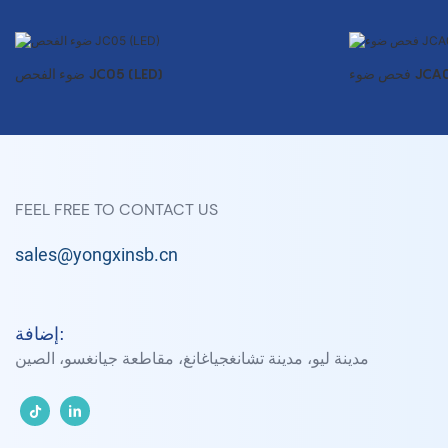
ضوء JCA03
ضوء الفحص JC05 (LED)
FEEL FREE TO CONTACT US
sales@yongxinsb.cn
إضافة:
مدينة ليو، مدينة تشانغجياغانغ، مقاطعة جيانغسو، الصين