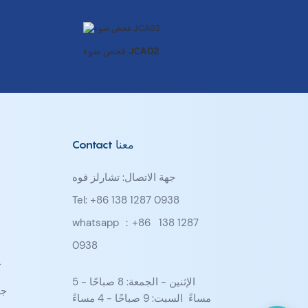
فحص ضوء JCA02
Contact معنا
جهة الاتصال: تشارلز قوه
Tel: +86 138 1287 0938
whatsapp ：+86
138 1287
0938
ك
الإثنين - الجمعة: 8 صباحًا - 5
جد
مساءً السبت: 9 صباحًا - 4 مساءً