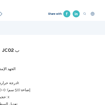
سرير المستشفى
منتج الجنازة
سرير الجر
كرسي ال
Share with:
فحص ضوء JC02 ب
الجهد الإمداد: 220
درجة حرارة اللون: 4500k
إضاءة (50 سم): 0-30000 لوكس
حجم البقعة ضبط: x
تعديل السطو