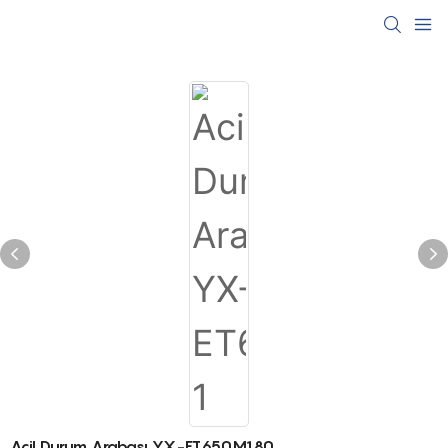
Acil Durum Arabası YX-ET650M180