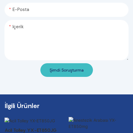
E-Posta
Içerik
Şimdi Soruşturma
İlgili Ürünler
Acil Tolley YX-ET850JG