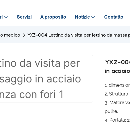
ri
Servizi
A proposito
Notizie
Contatto
no medico
YXZ-004 Lettino da visita per lettino da massagg
YXZ-004 
in acciai
1. dimensio
2. Struttura
3. Materasso
pulire.
4. Portata: 