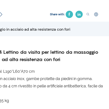
Letto ginecologico
Sedia dell'ospedale
Letto di tra
Share with:
io in acciaio ad alta resistenza con fori
Lettino da visita per lettino da massaggio
o ad alta resistenza con fori
ni: L190*L60*A70 cm
 in acciaio inox, gambe protette da piedini in gomma.
 da 4 cm rivestito in pelle artificiale antibatterica, facile da
135 kg