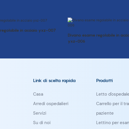
egolabile in acciaio yxz-007
Divano esame regolabile in accia
yxz-006
Link di scelta rapida
Prodotti
Casa
Letto d'ospedal
Arredi ospedalieri
Carrello per il t
Servizi
paziente
Su di noi
Lettino per esa