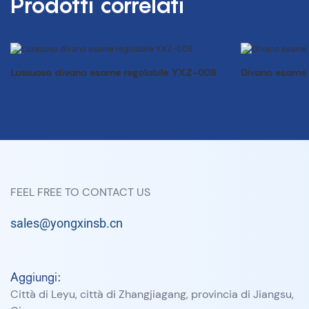
Prodotti correlati
Lussuoso divano esame regolabile YXZ-008
Divano esame r
FEEL FREE TO CONTACT US
sales@yongxinsb.cn
Aggiungi:
Città di Leyu, città di Zhangjiagang, provincia di Jiangsu,