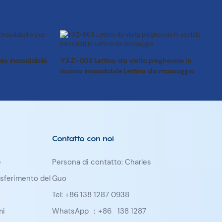
io inossidabile
YXZ-003 Lettino da visita pieghevole in
acciaio inossidabile Lettino da massaggio
Contatto con noi
e
Persona di contatto: Charles
rasferimento del
Guo
Tel: +86 138 1287 0938
mi
WhatsApp ：+86
138 1287