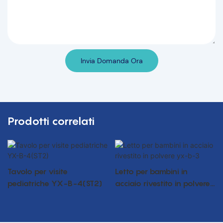
Invia Domanda Ora
Prodotti correlati
Tavolo per visite
Letto per bambini in
pediatriche YX-B-4(ST2)
acciaio rivestito in polvere
yx-b-3