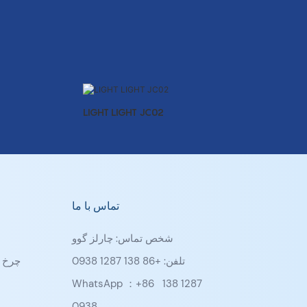
LIGHT LIGHT JC02
تماس با ما
شخص تماس: چارلز گوو
تلفن: +86 138 1287 0938
چرخ د
WhatsApp ：+86
138 1287
0938