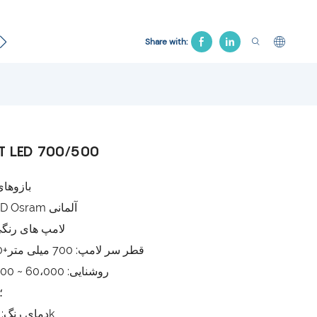
تخت بیمارستان
محصول تشییع جنازه
تخت کشش
صندل
Share with:
T LED 700/500
بازوهای
لامپ های LED Osram آلمانی
لامپ های رنگی
قطر سر لامپ: 700 میلی متر+530 میلی متر
روشنایی: 60،000 ~ 160،000 لوکس
RA: & GE ؛
دمای رنگ: 4000-5000k