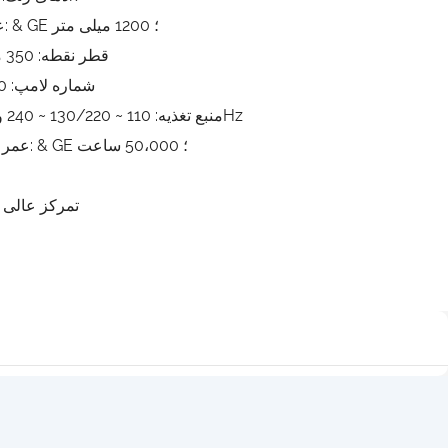
عمق روشنایی: & GE ؛ 1200 میلی متر
قطر نقطه: 350 میلی متر 150
شماره لامپ: 80 + 48 قطعه
منبع تغذیه: 110 ~ 130/220 ~ 240 ولت ، 50/60Hz
عمر خدمات لامپ: & GE ؛ 50،000 ساعت
تمرکز عالی و