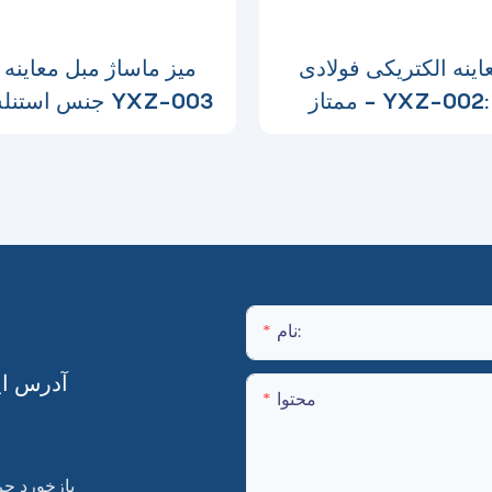
عاینه الکتریکی فولادی
میز ماساژ مبل معاینه 
ممتاز - YXZ-002: ترکیب
جنس استنلس استیل YXZ-003
ی، دوام و کارایی
نام:
آدرس ایم
محتوا
بازخورد حرفه