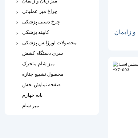
میز زنان و زایمان
صندلی دیالیز
تخت تحویل
چراغ میز عملیاتی
صندلی تکیه بیمارستان
جدول معاینه زنان
جدول عملیات
چرخ دستی پزشکی
صندلی انتظار بیمارستان
نور جراحی
چرخ دستی استیل بیمارستانی
ایمان yxz-
کابینه پزشکی
Abs Medicaltrolley
کمد کنار تخت
محصولات اورژانس پزشکی
چرخ دستی
قفسه دارو
برانکارد تاشو
سری دستگاه کشش
برانکارد آمبولانس
میز شام متحرک
اسکوپ برانکارد
محصول تشییع جنازه
اسپلینت پزشکی
صفحه نمایش بخش
پایه چهارم
میز شام