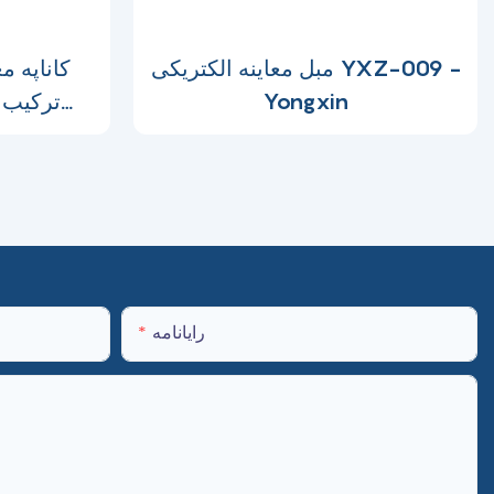
مبل معاینه الکتریکی YXZ-009 -
کاناپه م
Yongxin
راحت
رایانامه