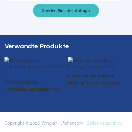
Senden Sie Jetzt Anfrage
Verwandte Produkte
Luxuriöse einstellbare
Gynäkologische
Prüfung Couch yxz-008
Untersuchungstabelle YXZ-
Q-3
Copyright © 2026 Yongxin-
lifisher.com
|
Seitenverzeichnis