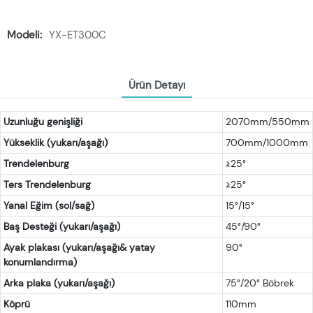
Modeli:
YX-ET300C
Ürün Detayı
Uzunluğu genişliği
2070mm/550mm
Yükseklik (yukarı/aşağı)
700mm/1000mm
Trendelenburg
≥25°
Ters Trendelenburg
≥25°
Yanal Eğim (sol/sağ)
15°/15°
Baş Desteği (yukarı/aşağı)
45°/90°
Ayak plakası (yukarı/aşağı& yatay
90°
konumlandırma)
Arka plaka (yukarı/aşağı)
75°/20° Böbrek
Köprü
110mm