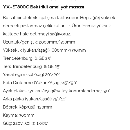
YX-ET300C Elektrikli ameliyat masası
Bu saf bir elektrikli çalışma tablosudur. Hepsi 304 yüksek
dereceli paslanmaz çelik kullanılır. Ürünlerimizi yüksek
kalitede hale getirmeyi sağlıyoruz.
Uzunluk/genişlik: 2000mm/500mm
Yükseklik (yukarı/aşağı): 680mm/930mm
Trendelenburg: & GE;25°
Ters Trendelenburg: & GE;25°
Yanal eğim (sol/sağ):20°/20°
Kafa Dinlenme (Yukarı/Aşağı):45°/90°
Ayak plakası (yukarı/aşağı&yatay konumlandırma): 90°
Arka plaka (yukarı/aşağı):75°/10°
Böbrek Köprüsü: 120mm
Kayma: 300mm
Güç: 220v, 50Hz, 1.0kw