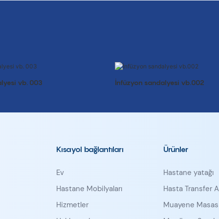
lyesi vb. 003
İnfüzyon sandalyesi vb.002
Kısayol bağlantıları
Ürünler
Ev
Hastane yatağı
Hastane Mobilyaları
Hasta Transfer A
Hizmetler
Muayene Masas