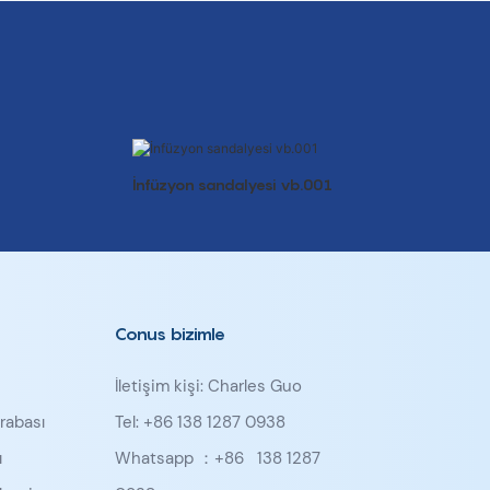
İnfüzyon sandalyesi vb.001
Conus bizimle
İletişim kişi: Charles Guo
rabası
Tel: +86 138 1287 0938
ı
Whatsapp ：+86
138 1287