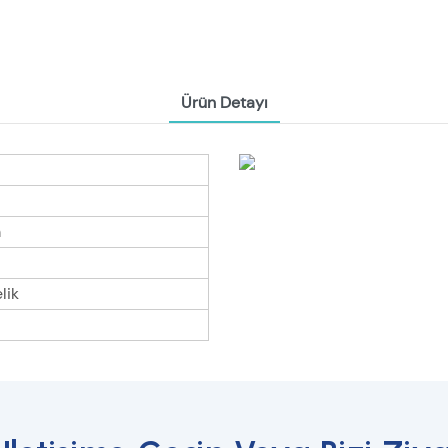
Ürün Detayı
m
lik