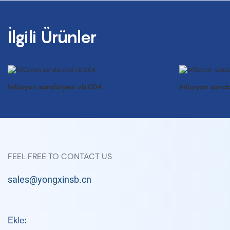
İlgili Ürünler
İnfüzyon sandalyesi vb.004
İnfüzyon sanda
FEEL FREE TO CONTACT US
sales@yongxinsb.cn
Ekle: