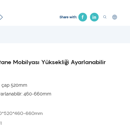
Jinekolojik Yatak
Hastane Koltuğu
Çekiş Yatağı
Share with:
ane Mobilyası Yüksekliği Ayarlanabilir
i: çap 520mm
yarlanabilir: 460-660mm
0*520*460-660mm
1