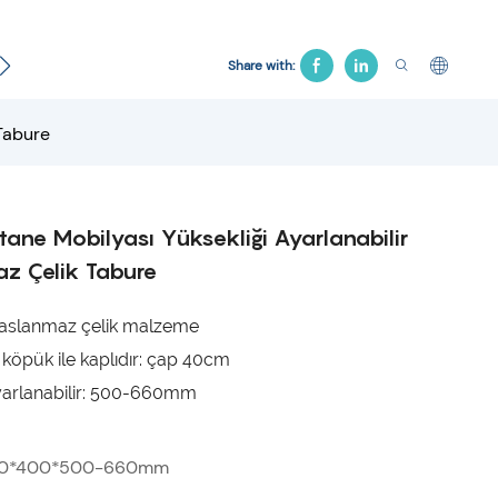
Jinekolojik Yatak
Hastane Koltuğu
Çekiş Yatağı
Share with:
Tabure
ane Mobilyası Yüksekliği Ayarlanabilir
z Çelik Tabure
aslanmaz çelik malzeme
 köpük ile kaplıdır: çap 40cm
yarlanabilir: 500-660mm
0*400*500-660mm