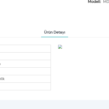
Modeli:
MD
Ürün Detayı
m
lik