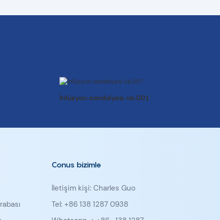
İnfüzyon sandalyesi vb.001
Conus bizimle
İletişim kişi: Charles Guo
rabası
Tel: +86 138 1287 0938