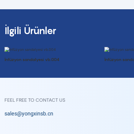
İlgili Ürünler
İnfüzyon sandalyesi vb.004
İnfüzyon sanda
FEEL FREE TO CONTACT US
sales@yongxinsb.cn