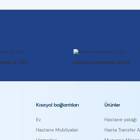
lyesi vb. 003
İnfüzyon sandalyesi vb.002
Kısayol bağlantıları
Ürünler
Ev
Hastane yatağı
Hastane Mobilyaları
Hasta Transfer A