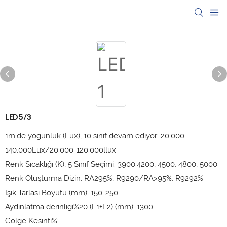
LED5/3
1m'de yoğunluk (Lux), 10 sınıf devam ediyor: 20.000-
140.000Lux/20.000-120.000llux
Renk Sıcaklığı (K), 5 Sınıf Seçimi: 3900.4200, 4500, 4800, 5000
Renk Oluşturma Dizin: RA295%, R9290/RA>95%, R9292%
Işık Tarlası Boyutu (mm): 150-250
Aydınlatma derinliği%20 (L1+L2) (mm): 1300
Gölge Kesinti%: