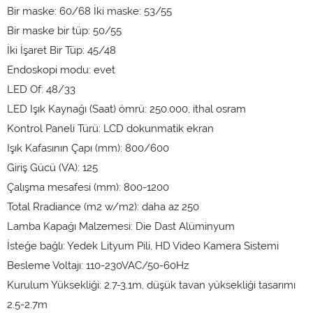
Bir maske: 60/68 İki maske: 53/55
Bir maske bir tüp: 50/55
İki İşaret Bir Tüp: 45/48
Endoskopi modu: evet
LED Of: 48/33
LED Işık Kaynağı (Saat) ömrü: 250.000, ithal osram
Kontrol Paneli Türü: LCD dokunmatik ekran
Işık Kafasının Çapı (mm): 800/600
Giriş Gücü (VA): 125
Çalışma mesafesi (mm): 800-1200
Total Rradiance (m2 w/m2): daha az 250
Lamba Kapağı Malzemesi: Die Dast Alüminyum
İsteğe bağlı: Yedek Lityum Pili, HD Video Kamera Sistemi
Besleme Voltajı: 110-230VAC/50-60Hz
Kurulum Yüksekliği: 2.7-3.1m, düşük tavan yüksekliği tasarımı
2.5-2.7m