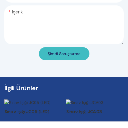
Içerik
Şimdi Soruşturma
İlgili Ürünler
Sınav Işığı JC05 (LED)
Sınav Işığı JCA03