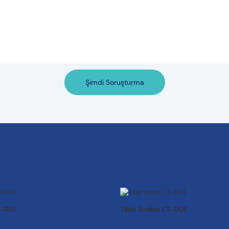
Şimdi Soruşturma
T-009
Tıbbi Araba CT-008