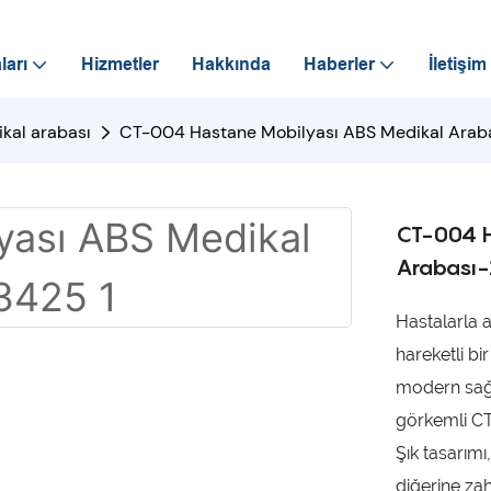
ları
Hizmetler
Hakkında
Haberler
İletişim
kal arabası
CT-004 Hastane Mobilyası ABS Medikal Ara
CT-004 H
Arabası
Hastalarla a
hareketli b
modern sağl
görkemli CT
Şık tasarım
diğerine zah