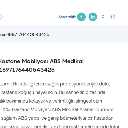
Jinekolojik Yatak
Hastane Koltuğu
Çekiş Yatağı
Share with:
bası-1697176440543425
astane Mobilyası ABS Medikal
-1697176440543425
zami dikkatle ilgilenen sağlık profesyonelleriyle dolu,
ir hastane koğuşu hayal edin. Bu sahnenin ortasında,
ık bakımında kolaylık ve verimliliğin simgesi olan
-004 Hastane Mobilyası ABS Medikal Arabası duruyor.
ı, sağlam ABS yapısı ve geniş bölmeleriyle bir hastadan
metsizce kayar, gerekli tüm tıbbi malzemeleri içinde tutar