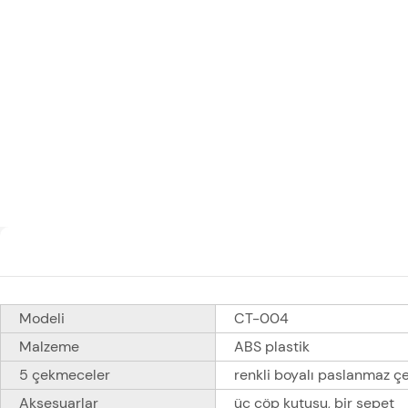
Modeli
CT-004
Malzeme
ABS plastik
5 çekmeceler
renkli boyalı paslanmaz çe
Aksesuarlar
üç çöp kutusu, bir sepet