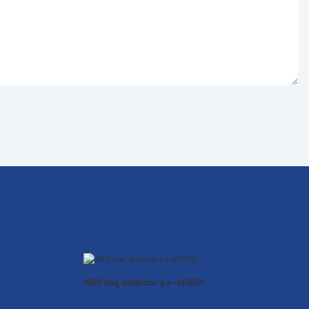
ABS ilaç arabası yx-ct006