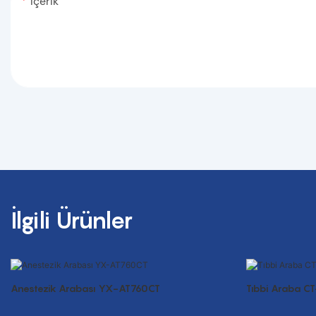
Içerik
İlgili Ürünler
Anestezik Arabası YX-AT760CT
Tıbbi Araba C