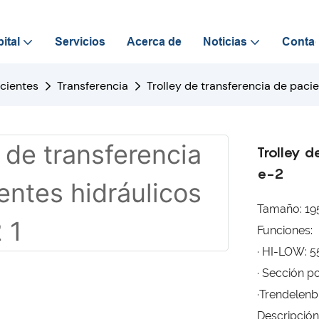
ital
Servicios
Acerca de
Noticias
Conta
acientes
Transferencia
Trolley de transferencia de paci
Trolley d
e-2
Tamaño: 1
Funciones:
· HI-LOW: 
· Sección po
·Trendelenb
Descripción