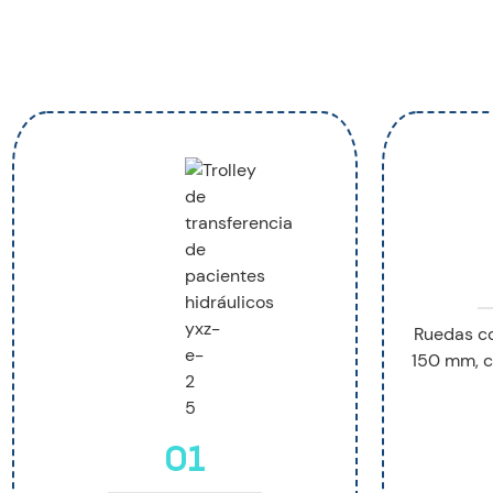
Ruedas co
150 mm, c
01