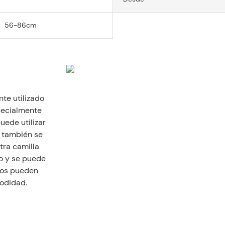
56-86cm
te utilizado
pecialmente
uede utilizar
o también se
tra camilla
o y se puede
tos pueden
modidad.