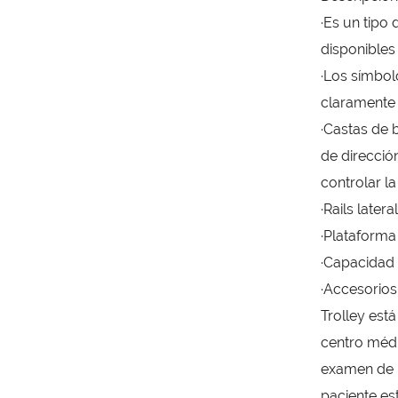
·Es un tipo 
disponibles
·Los símbol
claramente
·Castas de 
de direcció
controlar la
·Rails later
·Plataforma
·Capacidad 
·Accesorios 
Trolley está
centro médi
examen de l
paciente es