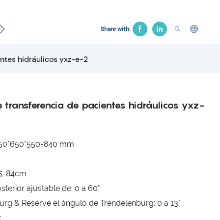
cto
Cama Ginecológica
Silla de hospital
Cama de 
Share with:
entes hidráulicos yxz-e-2
e transferencia de pacientes hidráulicos yxz-
950*650*550-840 mm
55-84cm
sterior ajustable de: 0 a 60°
urg & Reserve el ángulo de Trendelenburg: 0 a 13°
: